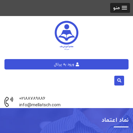
منو
ورود به پرتال
02188789886
info@mellatsch.com
نماد اعتماد